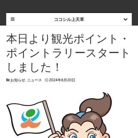
ココシル上天草
本日より観光ポイント・
ポイントラリースタート
しました！
2
お知らせ
,
ニュース
2024年6月20日
0
2
4
年
6
月
2
0
日