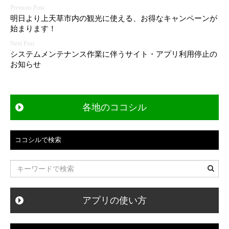
投
明日より上天草市内の観光に使える、お得なキャンペーンが
稿
始まります！
ナ
ビ
システムメンテナンス作業に伴うサイト・アプリ利用停止の
ゲ
お知らせ
ー
シ
ョ
各地のココシル
ン
ココシルで検索
アプリの使い方