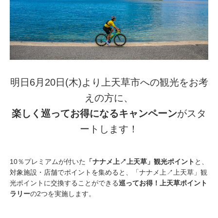
明日6月20日(木)より上天草市への観光をお考
えの方に、
楽しく巡ってお得になるキャンペーン
がスタ
ートします！
10％プレミアムが付いた
「ナナメ上↗︎上天草」観光ポイント
と、
対象施設・店舗でポイントを集めると、「ナナメ上↗︎上天草」観
光ポイントに交換することができる
巡ってお得！上天草ポイント
ラリー
の2つを実施します。