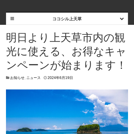
ココシル上天草
明日より上天草市内の観
光に使える、お得なキャ
ンペーンが始まります！
2
お知らせ
,
ニュース
2024年6月19日
0
2
4
年
6
月
2
0
日