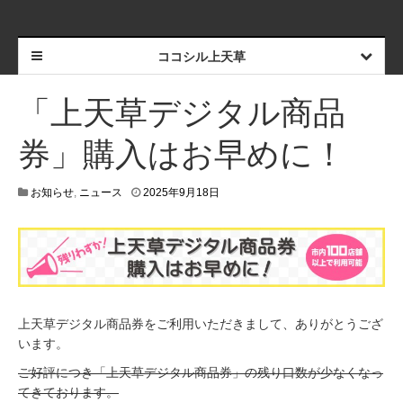
ココシル上天草
「上天草デジタル商品
券」購入はお早めに！
2
お知らせ
,
ニュース
2025年9月18日
0
2
5
年
1
1
月
2
上天草デジタル商品券をご利用いただきまして、ありがとうござ
3
います。
日
ご好評につき「上天草デジタル商品券」の残り口数が少なくなっ
てきております。