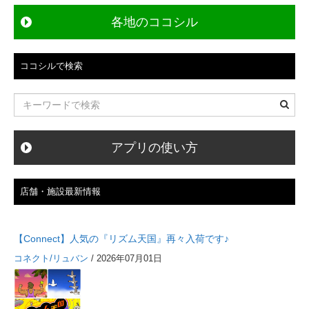
ー
各地のココシル
シ
ョ
ン
ココシルで検索
アプリの使い方
店舗・施設最新情報
【Connect】人気の『リズム天国』再々入荷です♪
コネクト/リュバン
/ 2026年07月01日