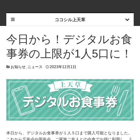
ココシル上天草
今日から！デジタルお食
事券の上限が1人5口に！
2
お知らせ
,
ニュース
2023年12月1日
0
2
3
年
1
2
月
1
日
本日から、デジタルお食事券が１人５口まで購入可能となりました。
これから忘年会や新年会、ご家族ご友人との会食でお得に利用し、上