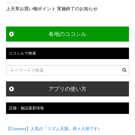
ナ
上天草お買い物ポイント 実施終了のお知らせ
ビ
ゲ
ー
各地のココシル
シ
ョ
ン
ココシルで検索
アプリの使い方
店舗・施設最新情報
【Connect】人気の『リズム天国』再々入荷です♪