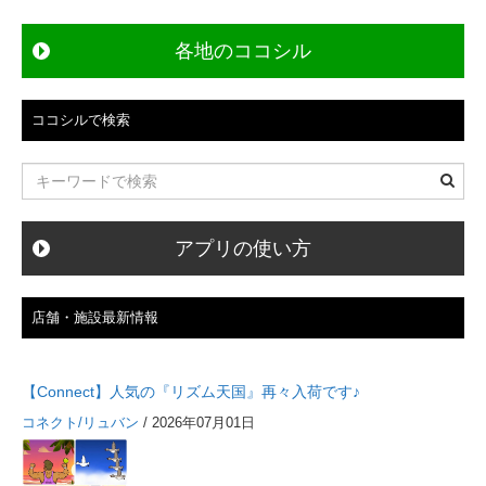
ー
各地のココシル
シ
ョ
ン
ココシルで検索
アプリの使い方
店舗・施設最新情報
【Connect】人気の『リズム天国』再々入荷です♪
コネクト/リュバン
/ 2026年07月01日